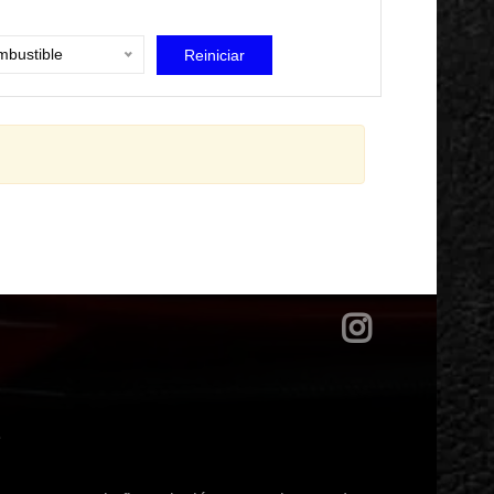
bustible
Reiniciar
?