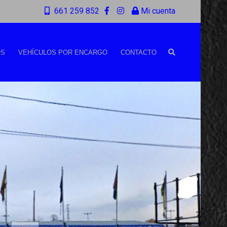
661 259 852
Mi cuenta
OS
VEHÍCULOS POR ENCARGO
CONTACTO