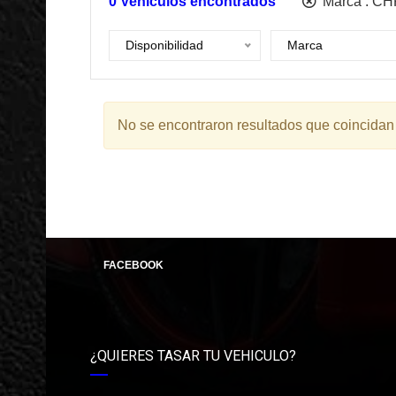
0
Vehículos encontrados
Marca :
CH
Disponibilidad
Marca
No se encontraron resultados que coincidan
FACEBOOK
¿QUIERES TASAR TU VEHICULO?