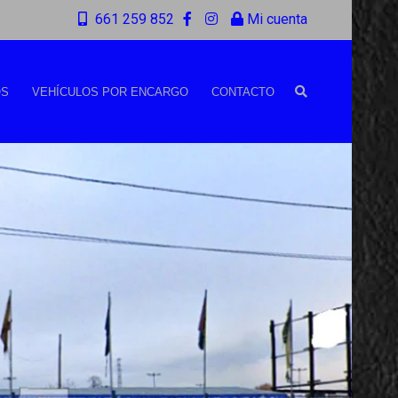
661 259 852
Mi cuenta
OS
VEHÍCULOS POR ENCARGO
CONTACTO