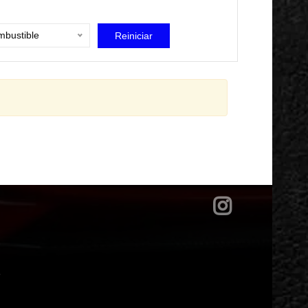
bustible
Reiniciar
?