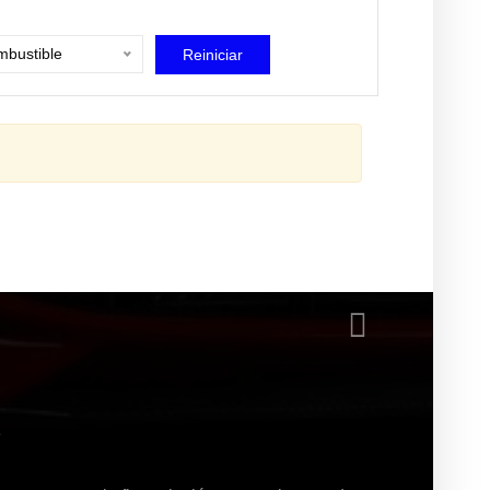
bustible
Reiniciar
?